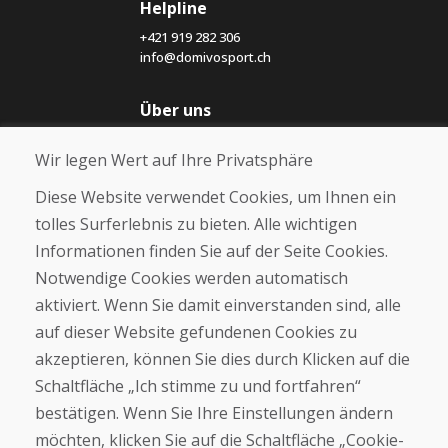
Helpline
+421 919 282 306
info@domivosport.ch
Über uns
Blog
Wir legen Wert auf Ihre Privatsphäre
Über uns
Geschäft
Diese Website verwendet Cookies, um Ihnen ein
Kontakt
tolles Surferlebnis zu bieten. Alle wichtigen
Informationen finden Sie auf der Seite Cookies.
Kaufen
Notwendige Cookies werden automatisch
E-Shop
Geschäftsbedingungen
aktiviert. Wenn Sie damit einverstanden sind, alle
Transport
auf dieser Website gefundenen Cookies zu
Zahlung
akzeptieren, können Sie dies durch Klicken auf die
Beschwerde
Rückgabe und Umtausch von Waren
Schaltfläche „Ich stimme zu und fortfahren“
Schutz personenbezogener Daten
bestätigen. Wenn Sie Ihre Einstellungen ändern
Cookies
möchten, klicken Sie auf die Schaltfläche „Cookie-