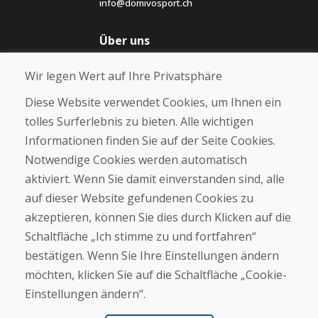
info@domivosport.ch
Über uns
Blog
Wir legen Wert auf Ihre Privatsphäre
Über uns
Geschäft
Diese Website verwendet Cookies, um Ihnen ein
Kontakt
tolles Surferlebnis zu bieten. Alle wichtigen
Informationen finden Sie auf der Seite Cookies.
Kaufen
Notwendige Cookies werden automatisch
E-Shop
Geschäftsbedingungen
aktiviert. Wenn Sie damit einverstanden sind, alle
Transport
auf dieser Website gefundenen Cookies zu
Zahlung
akzeptieren, können Sie dies durch Klicken auf die
Beschwerde
Rückgabe und Umtausch von Waren
Schaltfläche „Ich stimme zu und fortfahren“
Schutz personenbezogener Daten
bestätigen. Wenn Sie Ihre Einstellungen ändern
Cookies
möchten, klicken Sie auf die Schaltfläche „Cookie-
Einstellungen ändern“.