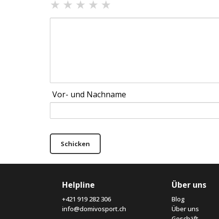
★
★
★
★
★
Vor- und Nachname
Schicken
Helpline
Über uns
+421 919 282 306
Blog
info@domivosport.ch
Über uns
Geschäft