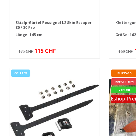
Skialp-Gürtel Rossignol L2 Skin Escaper
Klettergur
80 / 80 Pro
Länge: 145 cm
Größe:
16
115 CHF
175 CHF
169 CHF
COLLTEX
BLIZZARD
RABATT 18 %
Verkauf
Eshop-Prei