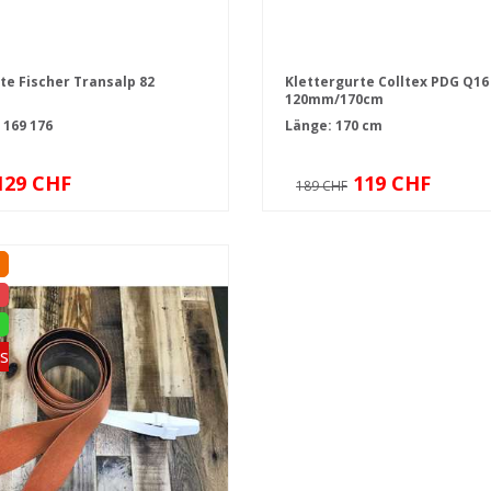
te Fischer Transalp 82
Klettergurte Colltex PDG Q16 
120mm/170cm
2
169
176
Länge: 170 cm
129 CHF
119 CHF
189 CHF
s