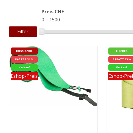
Preis CHF
0
–
1500
Filter
ROSSIGNOL
FISCHER
RABATT 34 %
RABATT 23 %
Verkauf
Verkauf
Eshop-Preis
Eshop-Prei