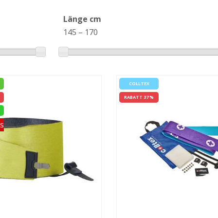
Länge cm
145
–
170
COLLTEX
RABATT 37 %
s