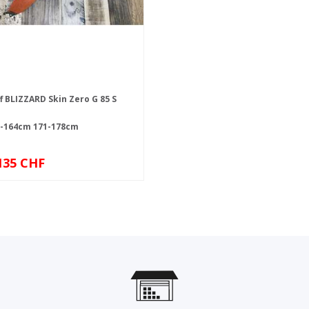
ff BLIZZARD Skin Zero G 85 S
0-164cm
171-178cm
135 CHF