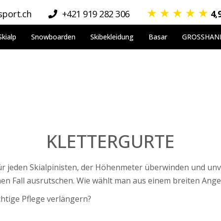
★
★
★
★
★
port.ch
+421 919 282 306
4,
Skialp
Snowboarden
Skibekleidung
Basar
GROSSHAN
KLETTERGURTE
für jeden Skialpinisten, der Höhenmeter überwinden und un
einen Fall ausrutschen. Wie wählt man aus einem breiten Ang
chtige Pflege verlängern?