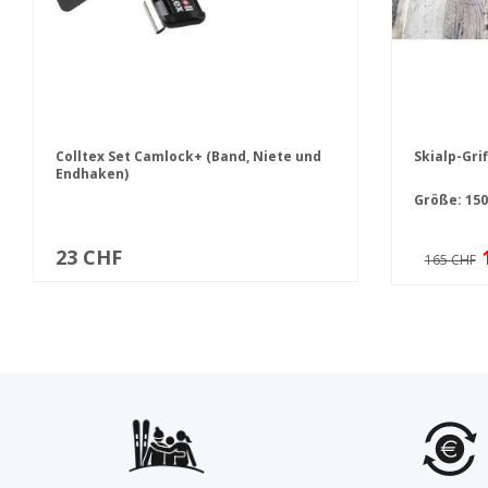
Colltex Set Camlock+ (Band, Niete und
Skialp-Gri
Endhaken)
Größe:
15
23 CHF
165 CHF