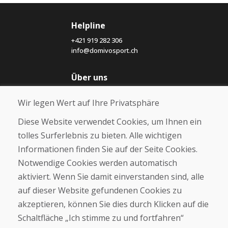
Helpline
+421 919 282 306
info@domivosport.ch
Über uns
Blog
Wir legen Wert auf Ihre Privatsphäre
Über uns
Geschäft
Diese Website verwendet Cookies, um Ihnen ein
Kontakt
tolles Surferlebnis zu bieten. Alle wichtigen
Informationen finden Sie auf der Seite Cookies.
Kaufen
Notwendige Cookies werden automatisch
E-Shop
Geschäftsbedingungen
aktiviert. Wenn Sie damit einverstanden sind, alle
Transport
auf dieser Website gefundenen Cookies zu
Zahlung
akzeptieren, können Sie dies durch Klicken auf die
Beschwerde
Rückgabe und Umtausch von Waren
Schaltfläche „Ich stimme zu und fortfahren“
Schutz personenbezogener Daten