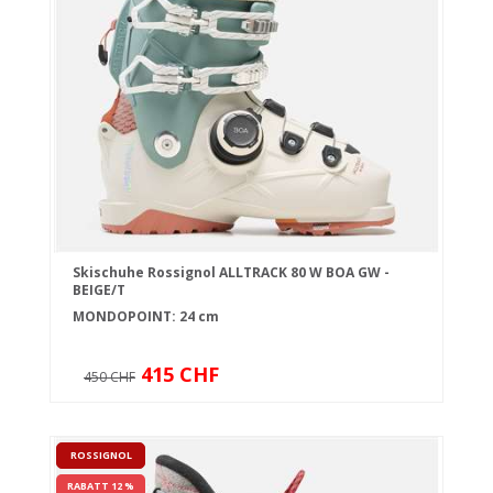
Skischuhe Rossignol ALLTRACK 80 W BOA GW -
BEIGE/T
MONDOPOINT: 24 cm
415 CHF
450 CHF
ROSSIGNOL
RABATT 12 %