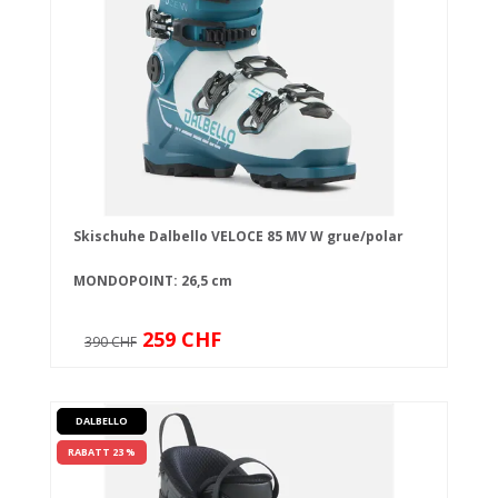
Skischuhe Dalbello VELOCE 85 MV W grue/polar
MONDOPOINT: 26,5 cm
259 CHF
390 CHF
DALBELLO
RABATT 23 %