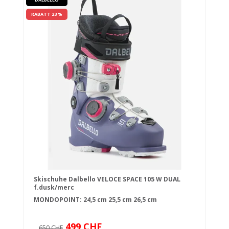
RABATT 23 %
Skischuhe Dalbello VELOCE SPACE 105 W DUAL
f.dusk/merc
MONDOPOINT:
24,5 cm
25,5 cm
26,5 cm
499 CHF
650 CHF