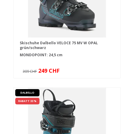
Skischuhe Dalbello VELOCE 75 MV W OPAL
grün/schwarz
MONDOPOINT: 24,5 cm
249 CHF
309 CHF
DALBELLO
RABATT 33 %