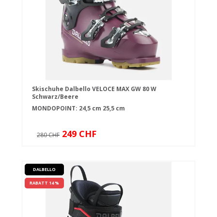
Skischuhe Dalbello VELOCE MAX GW 80 W
Schwarz/Beere
MONDOPOINT:
24,5 cm
25,5 cm
249 CHF
280 CHF
DALBELLO
RABATT 14 %