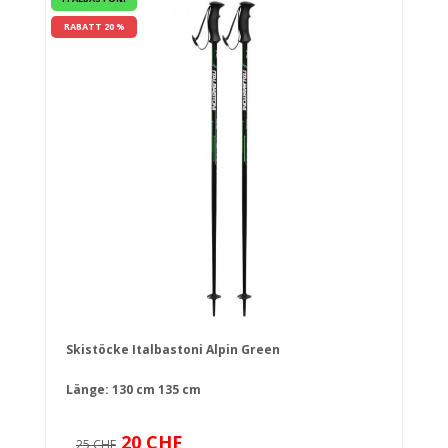
RABATT 20 %
Skistöcke Italbastoni Alpin Green
Länge:
130 cm
135 cm
20 CHF
25 CHF