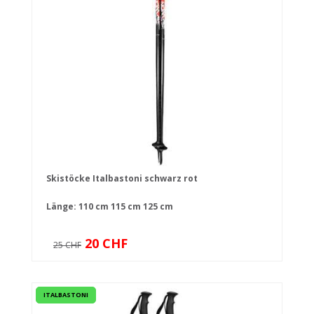
Skistöcke Italbastoni schwarz rot
Länge:
110 cm
115 cm
125 cm
20 CHF
25 CHF
ITALBASTONI