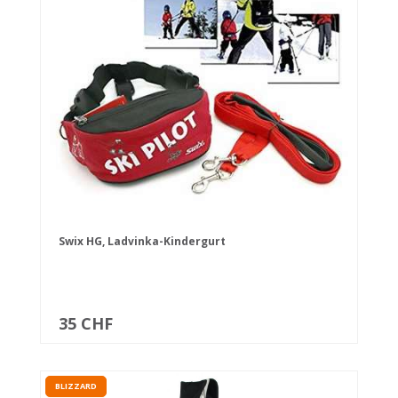
Swix HG, Ladvinka-Kindergurt
35 CHF
BLIZZARD