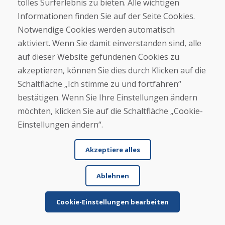
tolles Surferlebnis zu bieten. Alle wichtigen
Ware wurde gut verpackt und kam zeitnah, der
Informationen finden Sie auf der Seite Cookies.
Zustand war wie beschrieben
Notwendige Cookies werden automatisch
aktiviert. Wenn Sie damit einverstanden sind, alle
auf dieser Website gefundenen Cookies zu
akzeptieren, können Sie dies durch Klicken auf die
Schaltfläche „Ich stimme zu und fortfahren“
bestätigen. Wenn Sie Ihre Einstellungen ändern
möchten, klicken Sie auf die Schaltfläche „Cookie-
Jürgen Reinhard , 17.12.2025
★
★
★
★
★
Einstellungen ändern“.
Wir haben ein paar gebrauchte Ski bestellt und
Akzeptiere alles
innerhalb von 4 Werktagen erhalten. Sie Ski sind
ge...
Ablehnen
Cookie-Einstellungen bearbeiten
Mehr lesen ...