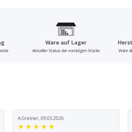
ng
Ware auf Lager
Herst
antie
Aktueller Status der vorrätigen Stücke
Ware di
A.Greiner, 09.03.2026
★
★
★
★
★