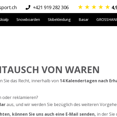
★
★
★
★
★
port.ch
+421 919 282 306
4,
Skialp
Snowboarden
Skibekleidung
Basar
GROSSHAN
MTAUSCH VON WAREN
Sie das Recht, innerhalb von
14 Kalendertagen nach Erh
 oder reklamieren?
lar
aus, und wir werden Sie bezüglich des weiteren Vorgehe
hten, können Sie uns auch eine E-Mail senden,
in der Sie