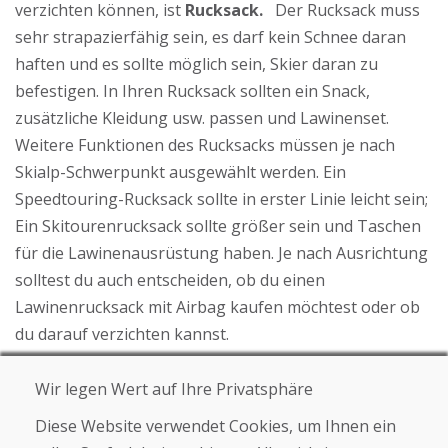
verzichten können, ist
Rucksack.
Der Rucksack muss
sehr strapazierfähig sein, es darf kein Schnee daran
haften und es sollte möglich sein, Skier daran zu
befestigen. In Ihren Rucksack sollten ein Snack,
zusätzliche Kleidung usw. passen und Lawinenset.
Weitere Funktionen des Rucksacks müssen je nach
Skialp-Schwerpunkt ausgewählt werden. Ein
Speedtouring-Rucksack sollte in erster Linie leicht sein;
Ein Skitourenrucksack sollte größer sein und Taschen
für die Lawinenausrüstung haben. Je nach Ausrichtung
solltest du auch entscheiden, ob du einen
Lawinenrucksack mit Airbag kaufen möchtest oder ob
du darauf verzichten kannst.
Wissen Sie schon alles, was Sie über Skibergsteigen
Wir legen Wert auf Ihre Privatsphäre
wissen wollten? Schauen Sie hinein
Unser Angebot
, wo
Sie Top-Kleidung oder -Ausrüstung auswählen können!
Diese Website verwendet Cookies, um Ihnen ein