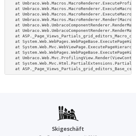
   at Umbraco.Web.Macros.MacroRenderer.ExecuteProfile
   at Umbraco.Web.Macros.MacroRenderer.ExecuteMacroWi
   at Umbraco.Web.Macros.MacroRenderer.ExecuteMacroOf
   at Umbraco.Web.Macros.MacroRenderer.Render(MacroMo
   at Umbraco.Web.UmbracoComponentRenderer.RenderMacr
   at Umbraco.Web.UmbracoComponentRenderer.RenderMacr
   at ASP._Page_Views_Partials_grid_editors_Macro_csh
   at System.Web.WebPages.WebPageBase.ExecutePageHier
   at System.Web.Mvc.WebViewPage.ExecutePageHierarchy
   at System.Web.WebPages.WebPageBase.ExecutePageHier
   at Umbraco.Web.Mvc.ProfilingView.Render(ViewContex
   at System.Web.Mvc.Html.PartialExtensions.Partial(H
   at ASP._Page_Views_Partials_grid_editors_Base_csh
Skigeschäft