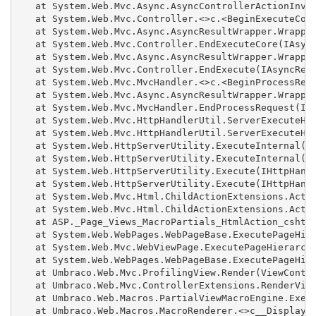
   at System.Web.Mvc.Async.AsyncControllerActionInvok
   at System.Web.Mvc.Controller.<>c.<BeginExecuteCore
   at System.Web.Mvc.Async.AsyncResultWrapper.Wrapped
   at System.Web.Mvc.Controller.EndExecuteCore(IAsync
   at System.Web.Mvc.Async.AsyncResultWrapper.Wrapped
   at System.Web.Mvc.Controller.EndExecute(IAsyncResu
   at System.Web.Mvc.MvcHandler.<>c.<BeginProcessRequ
   at System.Web.Mvc.Async.AsyncResultWrapper.Wrapped
   at System.Web.Mvc.MvcHandler.EndProcessRequest(IAs
   at System.Web.Mvc.HttpHandlerUtil.ServerExecuteHtt
   at System.Web.Mvc.HttpHandlerUtil.ServerExecuteHtt
   at System.Web.HttpServerUtility.ExecuteInternal(IH
   at System.Web.HttpServerUtility.ExecuteInternal(IH
   at System.Web.HttpServerUtility.Execute(IHttpHandl
   at System.Web.HttpServerUtility.Execute(IHttpHandl
   at System.Web.Mvc.Html.ChildActionExtensions.Actio
   at System.Web.Mvc.Html.ChildActionExtensions.Actio
   at ASP._Page_Views_MacroPartials_HtmlAction_cshtml
   at System.Web.WebPages.WebPageBase.ExecutePageHier
   at System.Web.Mvc.WebViewPage.ExecutePageHierarchy
   at System.Web.WebPages.WebPageBase.ExecutePageHier
   at Umbraco.Web.Mvc.ProfilingView.Render(ViewContex
   at Umbraco.Web.Mvc.ControllerExtensions.RenderView
   at Umbraco.Web.Macros.PartialViewMacroEngine.Execu
   at Umbraco.Web.Macros.MacroRenderer.<>c__DisplayCl