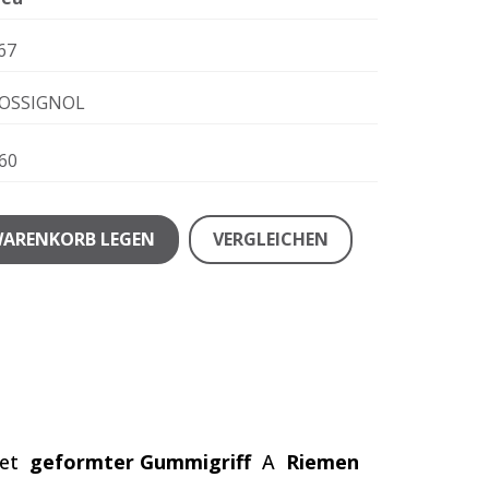
67
OSSIGNOL
60
WARENKORB LEGEN
VERGLEICHEN
tet
geformter Gummigriff
A
Riemen