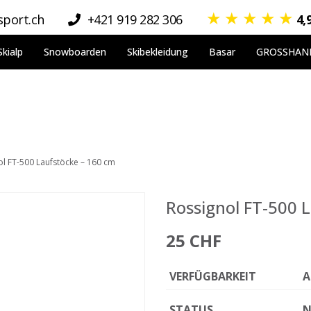
★
★
★
★
★
port.ch
+421 919 282 306
4,
Skialp
Snowboarden
Skibekleidung
Basar
GROSSHAN
ol FT-500 Laufstöcke – 160 cm
Rossignol FT-500 
25 CHF
VERFÜGBARKEIT
A
STATUS
N