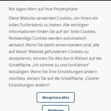
Blog
Wir legen Wert auf Ihre Privatsphäre
Über uns
Geschäft
Diese Website verwendet Cookies, um Ihnen ein
Kontakt
tolles Surferlebnis zu bieten. Alle wichtigen
Informationen finden Sie auf der Seite Cookies.
Kaufen
Notwendige Cookies werden automatisch
E-Shop
Geschäftsbedingungen
aktiviert. Wenn Sie damit einverstanden sind, alle
Transport
auf dieser Website gefundenen Cookies zu
Zahlung
akzeptieren, können Sie dies durch Klicken auf die
Beschwerde
Rückgabe und Umtausch von Waren
Schaltfläche „Ich stimme zu und fortfahren“
Schutz personenbezogener Daten
bestätigen. Wenn Sie Ihre Einstellungen ändern
Cookies
möchten, klicken Sie auf die Schaltfläche „Cookie-
Einstellungen ändern“.
Akzeptiere alles
Ablehnen