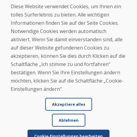
Geschäft
Diese Website verwendet Cookies, um Ihnen ein
Kontakt
tolles Surferlebnis zu bieten. Alle wichtigen
Informationen finden Sie auf der Seite Cookies.
Kaufen
Notwendige Cookies werden automatisch
E-Shop
Geschäftsbedingungen
aktiviert. Wenn Sie damit einverstanden sind, alle
Transport
auf dieser Website gefundenen Cookies zu
Zahlung
akzeptieren, können Sie dies durch Klicken auf die
Beschwerde
Rückgabe und Umtausch von Waren
Schaltfläche „Ich stimme zu und fortfahren“
Schutz personenbezogener Daten
bestätigen. Wenn Sie Ihre Einstellungen ändern
Cookies
möchten, klicken Sie auf die Schaltfläche „Cookie-
Einstellungen ändern“.
Akzeptiere alles
Ablehnen
© DOMIVOSPORT 2026, Alle Rechte vorbehalten
DUFEKSOFT
-
Website-Erstellung
,
Erstellung von E-Shops
Cookie-Einstellungen bearbeiten