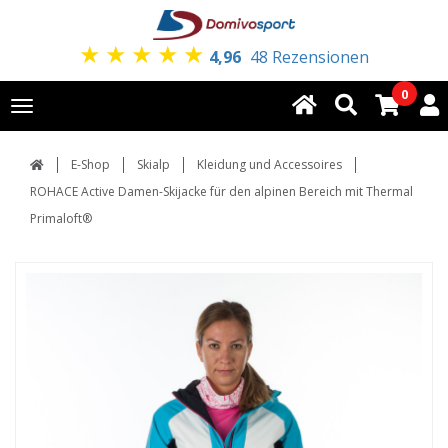
★
★
★
★
★
4,96
48 Rezensionen
0
Toggle
navigation
E-Shop
Skialp
Kleidung und Accessoires
ROHACE Active Damen-Skijacke für den alpinen Bereich mit Thermal
Primaloft®