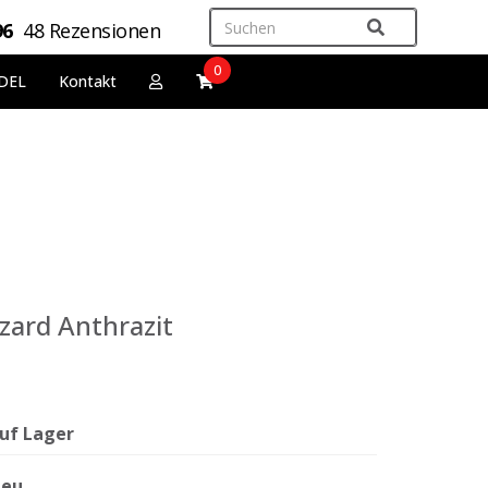
96
48 Rezensionen
0
DEL
Kontakt
zard Anthrazit
uf Lager
eu