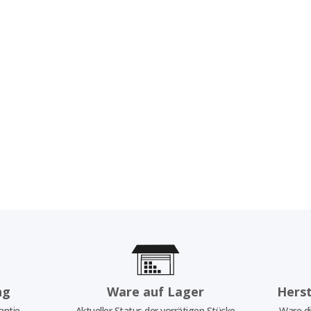
ng
Ware auf Lager
Herst
antie
Aktueller Status der vorrätigen Stücke
Ware di