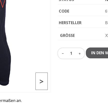
CODE
6
HERSTELLER
B
GRÖSSE
X
IN DEN 
1
>
rpermaßen an.