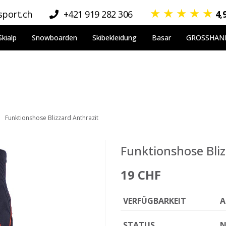
★
★
★
★
★
port.ch
+421 919 282 306
4,
Skialp
Snowboarden
Skibekleidung
Basar
GROSSHAN
Funktionshose Blizzard Anthrazit
Funktionshose Bliz
19 CHF
VERFÜGBARKEIT
A
STATUS
N