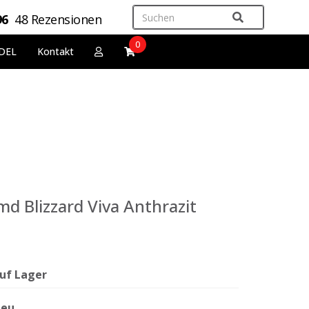
96
48 Rezensionen
0
DEL
Kontakt
d Blizzard Viva Anthrazit
uf Lager
eu