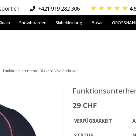
★
★
★
★
★
port.ch
+421 919 282 306
4,
Skialp
Snowboarden
Skibekleidung
Basar
GROSSHAN
Funktionsunterhemd Blizzard Viva Anthrazit
Funktionsunterhem
29 CHF
VERFÜGBARKEIT
A
STATUS
N