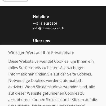
Helpline
+421 919 282 306
info@domivosport.ch
Über uns
Blog
Wir legen Wert auf Ihre Privatsphäre
Über uns
Geschäft
Diese Website verwendet Cookies, um Ihnen ein
Kontakt
tolles Surferlebnis zu bieten. Alle wichtigen
Informationen finden Sie auf der Seite Cookies.
Kaufen
Notwendige Cookies werden automatisch
E-Shop
Geschäftsbedingungen
aktiviert. Wenn Sie damit einverstanden sind, alle
Transport
auf dieser Website gefundenen Cookies zu
Zahlung
akzeptieren, können Sie dies durch Klicken auf die
Beschwerde
Rückgabe und Umtausch von Waren