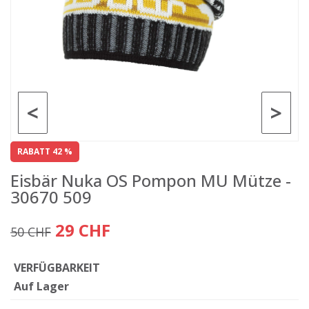
<
>
RABATT 42 %
Eisbär Nuka OS Pompon MU Mütze -
30670 509
29 CHF
50 CHF
VERFÜGBARKEIT
Auf Lager