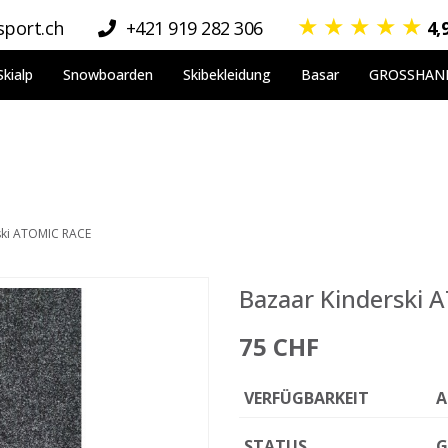
★
★
★
★
★
port.ch
+421 919 282 306
4,
Skialp
Snowboarden
Skibekleidung
Basar
GROSSHAN
ski ATOMIC RACE
Bazaar Kinderski
75 CHF
VERFÜGBARKEIT
A
STATUS
G