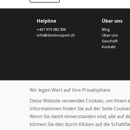
Helpline
Über uns
+421 919 282 306
Blog
info@domivosport.ch
Über uns
Geschäft
Kontakt
Wir legen Wert auf Ihre Privatsphäre
Diese Website verwendet Cookies, um Ihnen ein
Informationen finden Sie auf der Seite Cooki
Wenn Sie damit einverstanden sind, alle auf 
können Sie dies durch Klicken auf die Schaltf