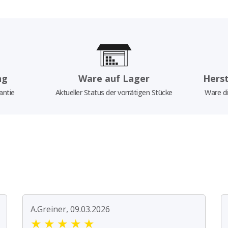
ng
Ware auf Lager
Herst
antie
Aktueller Status der vorrätigen Stücke
Ware di
A.Greiner, 09.03.2026
★
★
★
★
★