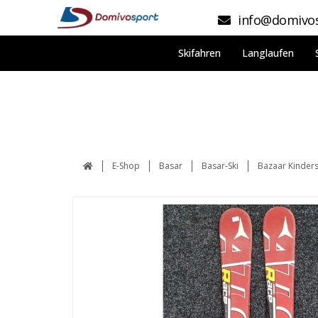
info@domivos
Skifahren
Langlaufen
E-Shop
Basar
Basar-Ski
Bazaar Kinder