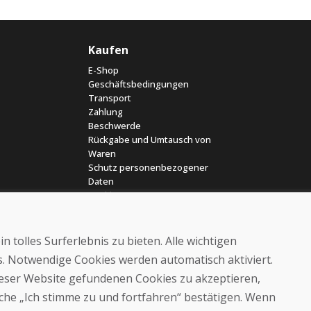
Kaufen
E-Shop
Geschäftsbedingungen
Transport
Zahlung
Beschwerde
Rückgabe und Umtausch von
Waren
Schutz personenbezogener
Daten
Cookies
 tolles Surferlebnis zu bieten. Alle wichtigen
es. Notwendige Cookies werden automatisch aktiviert.
dieser Website gefundenen Cookies zu akzeptieren,
läche „Ich stimme zu und fortfahren“ bestätigen. Wenn