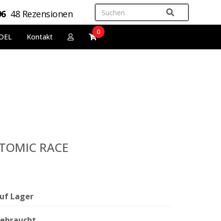
96
48 Rezensionen
0
DEL
Kontakt
 ATOMIC RACE
uf Lager
ebraucht