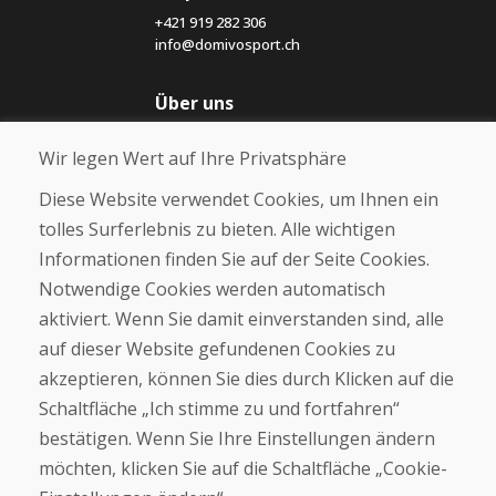
+421 919 282 306
info@domivosport.ch
Über uns
Blog
Wir legen Wert auf Ihre Privatsphäre
Über uns
Geschäft
Diese Website verwendet Cookies, um Ihnen ein
Kontakt
tolles Surferlebnis zu bieten. Alle wichtigen
Informationen finden Sie auf der Seite Cookies.
Kaufen
Notwendige Cookies werden automatisch
E-Shop
Geschäftsbedingungen
aktiviert. Wenn Sie damit einverstanden sind, alle
Transport
auf dieser Website gefundenen Cookies zu
Zahlung
akzeptieren, können Sie dies durch Klicken auf die
Beschwerde
Rückgabe und Umtausch von Waren
Schaltfläche „Ich stimme zu und fortfahren“
Schutz personenbezogener Daten
bestätigen. Wenn Sie Ihre Einstellungen ändern
Cookies
möchten, klicken Sie auf die Schaltfläche „Cookie-