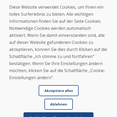
Geschäft
Diese Website verwendet Cookies, um Ihnen ein
Kontakt
tolles Surferlebnis zu bieten. Alle wichtigen
Informationen finden Sie auf der Seite Cookies.
Kaufen
Notwendige Cookies werden automatisch
E-Shop
Geschäftsbedingungen
aktiviert. Wenn Sie damit einverstanden sind, alle
Transport
auf dieser Website gefundenen Cookies zu
Zahlung
akzeptieren, können Sie dies durch Klicken auf die
Beschwerde
Rückgabe und Umtausch von Waren
Schaltfläche „Ich stimme zu und fortfahren“
Schutz personenbezogener Daten
bestätigen. Wenn Sie Ihre Einstellungen ändern
Cookies
möchten, klicken Sie auf die Schaltfläche „Cookie-
Einstellungen ändern“.
Akzeptiere alles
Ablehnen
© DOMIVOSPORT 2026, Alle Rechte vorbehalten
DUFEKSOFT
-
Website-Erstellung
,
Erstellung von E-Shops