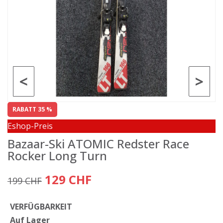
<
>
RABATT 35 %
Eshop-Preis
Bazaar-Ski ATOMIC Redster Race
Rocker Long Turn
129 CHF
199 CHF
VERFÜGBARKEIT
Auf Lager