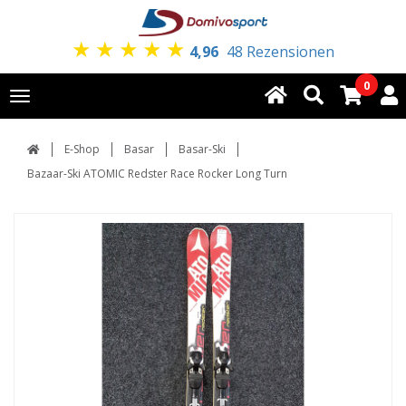
★
★
★
★
★
4,96
48 Rezensionen
0
Toggle
navigation
E-Shop
Basar
Basar-Ski
Bazaar-Ski ATOMIC Redster Race Rocker Long Turn