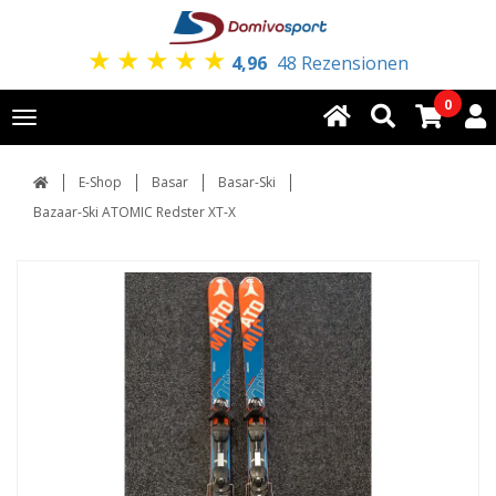
★
★
★
★
★
4,96
48 Rezensionen
0
Toggle
navigation
E-Shop
Basar
Basar-Ski
Bazaar-Ski ATOMIC Redster XT-X