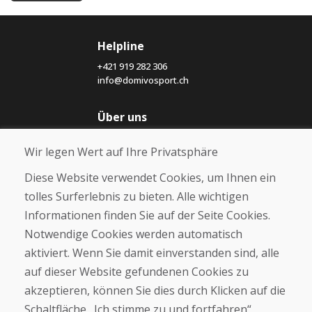
Helpline
+421 919 282 306
info@domivosport.ch
Über uns
Blog
Wir legen Wert auf Ihre Privatsphäre
Über uns
Geschäft
Diese Website verwendet Cookies, um Ihnen ein
Kontakt
tolles Surferlebnis zu bieten. Alle wichtigen
Informationen finden Sie auf der Seite Cookies.
Kaufen
Notwendige Cookies werden automatisch
E-Shop
Geschäftsbedingungen
aktiviert. Wenn Sie damit einverstanden sind, alle
Transport
auf dieser Website gefundenen Cookies zu
Zahlung
akzeptieren, können Sie dies durch Klicken auf die
Beschwerde
Rückgabe und Umtausch von Waren
Schaltfläche „Ich stimme zu und fortfahren“