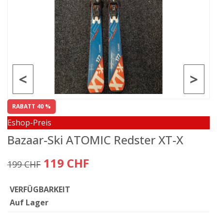
<
>
RABATT 40 %
Eshop-Preis
Bazaar-Ski ATOMIC Redster XT-X
119 CHF
199 CHF
VERFÜGBARKEIT
Auf Lager