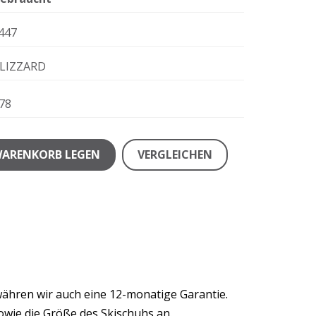
447
LIZZARD
78
WARENKORB LEGEN
VERGLEICHEN
währen wir auch eine 12-monatige Garantie.
owie die Größe des Skischuhs an.