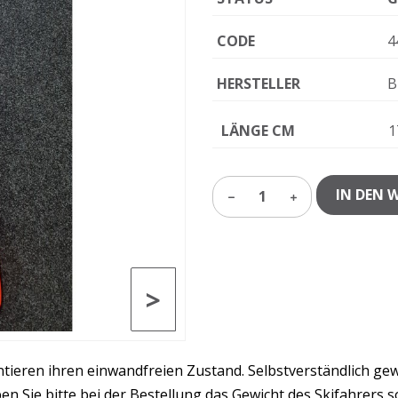
CODE
4
HERSTELLER
B
LÄNGE CM
1
IN DEN 
1
>
ntieren ihren einwandfreien Zustand. Selbstverständlich ge
 Sie bitte bei der Bestellung das Gewicht des Skifahrers s