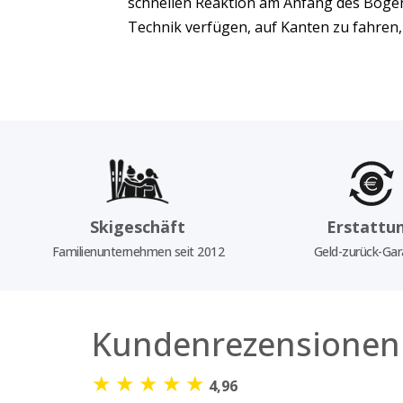
schnellen Reaktion am Anfang des Bogens
Technik verfügen, auf Kanten zu fahren, 
Skigeschäft
Erstattu
Familienunternehmen seit 2012
Geld-zurück-Gar
Kundenrezensionen
★
★
★
★
★
4,96