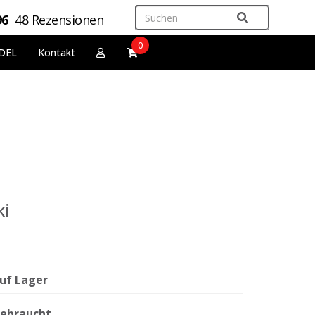
96
48 Rezensionen
0
DEL
Kontakt
ki
uf Lager
ebraucht