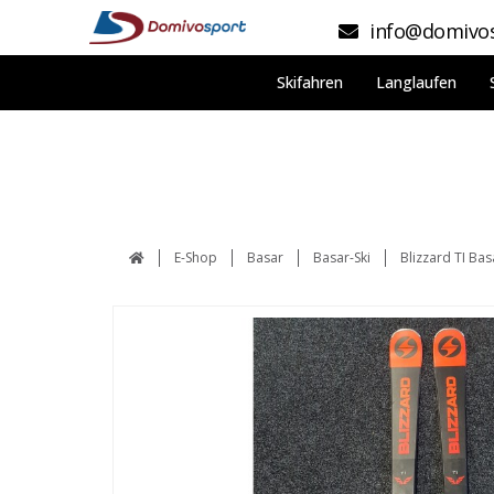
info@domivos
Skifahren
Langlaufen
E-Shop
Basar
Basar-Ski
Blizzard TI Bas