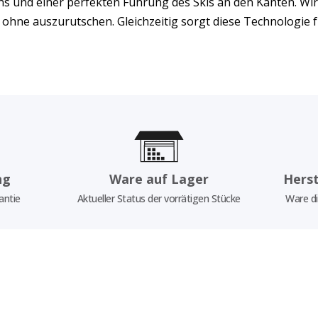
 und einer perfekten Führung des Skis an den Kanten. Wir 
ohne auszurutschen. Gleichzeitig sorgt diese Technologie fü
ng
Ware auf Lager
Herst
antie
Aktueller Status der vorrätigen Stücke
Ware di