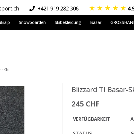
★
★
★
★
★
port.ch
+421 919 282 306
4,
Skialp
Snowboarden
Skibekleidung
Basar
GROSSHAN
ar-Ski
Blizzard TI Basar-S
245 CHF
VERFÜGBARKEIT
A
STATUS
G