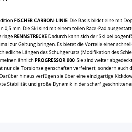
Edition
FISCHER CARBON-LINIE
. Die Basis bildet eine mit Do
n 0,5 mm. Die Ski sind mit einem tollen Race-Pad ausgestat
terlage
RENNSTRECKE
Dadurch kann sich der Ski bei bogenf
mal zur Geltung bringen. Es bietet die Vorteile einer schn
chiedliche Längen des Schuhgerüsts (Modifikation des Schi
gemeinen ähnlich
PROGRESSOR 900
. Sie sind weiter abgedeck
t nur die Torsionseigenschaften verfeinert, sondern auch 
rüber hinaus verfügen sie über eine einzigartige Kickdown
kte Stabilität und große Dynamik in der scharf geschnittene