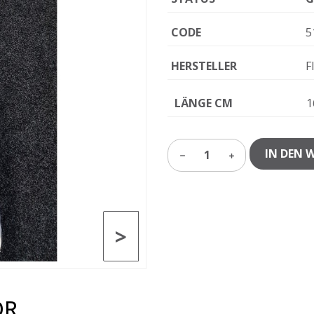
CODE
5
HERSTELLER
F
LÄNGE CM
1
IN DEN 
1
>
OR