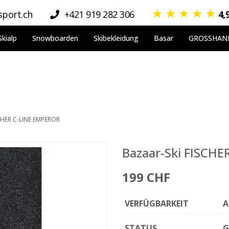
★
★
★
★
★
port.ch
+421 919 282 306
4,
Skialp
Snowboarden
Skibekleidung
Basar
GROSSHAN
SCHER C-LINE EMPEROR
Bazaar-Ski FISCH
199 CHF
VERFÜGBARKEIT
A
STATUS
G