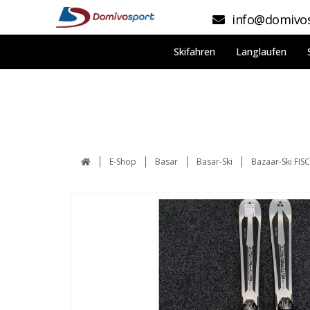
info@domivos
Skifahren
Langlaufen
E-Shop
Basar
Basar-Ski
Bazaar-Ski FI