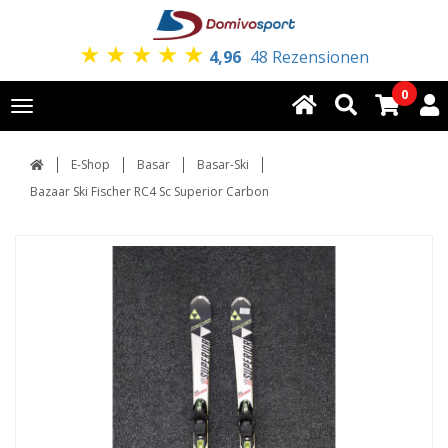
★
★
★
★
★
4,96
48 Rezensionen
0
Toggle
navigation
E-Shop
Basar
Basar-Ski
Bazaar Ski Fischer RC4 Sc Superior Carbon