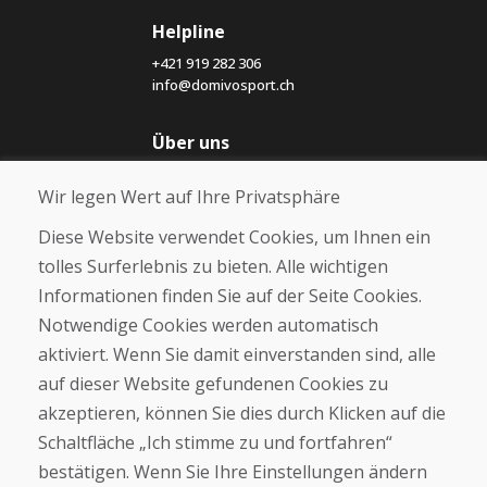
Helpline
+421 919 282 306
info@domivosport.ch
Über uns
Blog
Wir legen Wert auf Ihre Privatsphäre
Über uns
Geschäft
Diese Website verwendet Cookies, um Ihnen ein
Kontakt
tolles Surferlebnis zu bieten. Alle wichtigen
Informationen finden Sie auf der Seite Cookies.
Kaufen
Notwendige Cookies werden automatisch
E-Shop
Geschäftsbedingungen
aktiviert. Wenn Sie damit einverstanden sind, alle
Transport
auf dieser Website gefundenen Cookies zu
Zahlung
akzeptieren, können Sie dies durch Klicken auf die
Beschwerde
Rückgabe und Umtausch von Waren
Schaltfläche „Ich stimme zu und fortfahren“
Schutz personenbezogener Daten
bestätigen. Wenn Sie Ihre Einstellungen ändern
Cookies