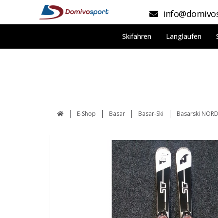
info@domivos
Skifahren
Langlaufen
E-Shop
Basar
Basar-Ski
Basarski NOR