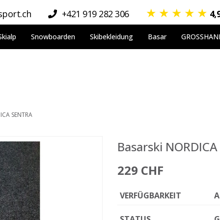
★
★
★
★
★
port.ch
+421 919 282 306
4,
Skialp
Snowboarden
Skibekleidung
Basar
GROSSHAN
DICA SENTRA
Basarski NORDICA
229 CHF
VERFÜGBARKEIT
A
STATUS
G