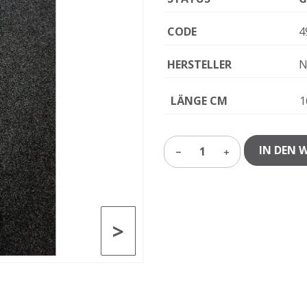
CODE
4
HERSTELLER
N
LÄNGE CM
1
IN DEN 
1
>