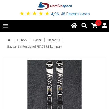
★
★
★
★
★
4,96
48 Rezensionen
0
Toggle
navigation
E-Shop
Basar
Basar-Ski
Bazaar-Ski Rossignol REACT RT kompakt