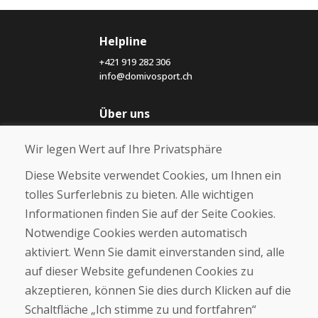
Helpline
+421 919 282 306
info@domivosport.ch
Über uns
Blog
Wir legen Wert auf Ihre Privatsphäre
Über uns
Geschäft
Diese Website verwendet Cookies, um Ihnen ein
Kontakt
tolles Surferlebnis zu bieten. Alle wichtigen
Informationen finden Sie auf der Seite Cookies.
Kaufen
Notwendige Cookies werden automatisch
E-Shop
Geschäftsbedingungen
aktiviert. Wenn Sie damit einverstanden sind, alle
Transport
auf dieser Website gefundenen Cookies zu
Zahlung
akzeptieren, können Sie dies durch Klicken auf die
Beschwerde
Rückgabe und Umtausch von Waren
Schaltfläche „Ich stimme zu und fortfahren“