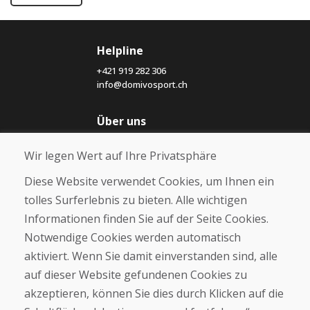
Helpline
+421 919 282 306
info@domivosport.ch
Über uns
Blog
Wir legen Wert auf Ihre Privatsphäre
Über uns
Geschäft
Diese Website verwendet Cookies, um Ihnen ein
Kontakt
tolles Surferlebnis zu bieten. Alle wichtigen
Informationen finden Sie auf der Seite Cookies.
Kaufen
Notwendige Cookies werden automatisch
E-Shop
Geschäftsbedingungen
aktiviert. Wenn Sie damit einverstanden sind, alle
Transport
auf dieser Website gefundenen Cookies zu
Zahlung
akzeptieren, können Sie dies durch Klicken auf die
Beschwerde
Rückgabe und Umtausch von Waren