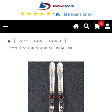
★
★
★
★
★
4,96
48 Rezensionen
0
Toggle
navigation
E-Shop
Basar
Basar-Ski
Bazaar-Ski SALOMON 24 HRS S1 Ti POWERLINE