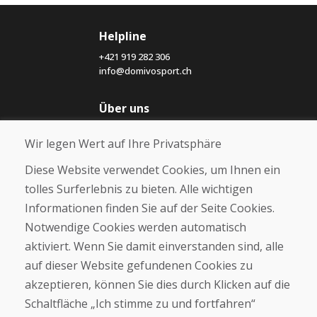
Helpline
+421 919 282 306
info@domivosport.ch
Über uns
Blog
Wir legen Wert auf Ihre Privatsphäre
Über uns
Geschäft
Diese Website verwendet Cookies, um Ihnen ein
Kontakt
tolles Surferlebnis zu bieten. Alle wichtigen
Informationen finden Sie auf der Seite Cookies.
Kaufen
Notwendige Cookies werden automatisch
E-Shop
Geschäftsbedingungen
aktiviert. Wenn Sie damit einverstanden sind, alle
Transport
auf dieser Website gefundenen Cookies zu
Zahlung
akzeptieren, können Sie dies durch Klicken auf die
Beschwerde
Rückgabe und Umtausch von Waren
Schaltfläche „Ich stimme zu und fortfahren“
Schutz personenbezogener Daten