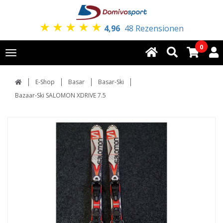
★
★
★
★
★
4,96
48 Rezensionen
0
Toggle
navigation
E-Shop
Basar
Basar-Ski
Bazaar-Ski SALOMON XDRIVE 7.5