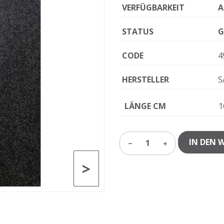
VERFÜGBARKEIT
A
STATUS
G
CODE
4
HERSTELLER
S
LÄNGE CM
1
IN DEN 
1
>