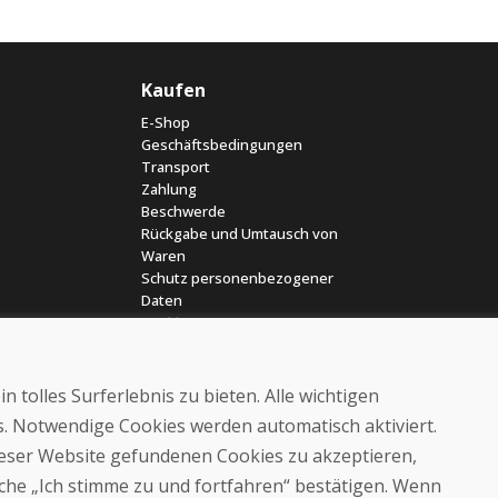
Kaufen
E-Shop
Geschäftsbedingungen
Transport
Zahlung
Beschwerde
Rückgabe und Umtausch von
Waren
Schutz personenbezogener
Daten
Cookies
 tolles Surferlebnis zu bieten. Alle wichtigen
es. Notwendige Cookies werden automatisch aktiviert.
dieser Website gefundenen Cookies zu akzeptieren,
läche „Ich stimme zu und fortfahren“ bestätigen. Wenn