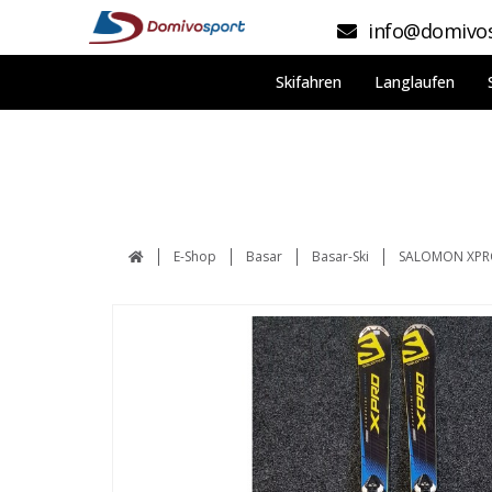
info@domivos
Skifahren
Langlaufen
E-Shop
Basar
Basar-Ski
SALOMON XPRO