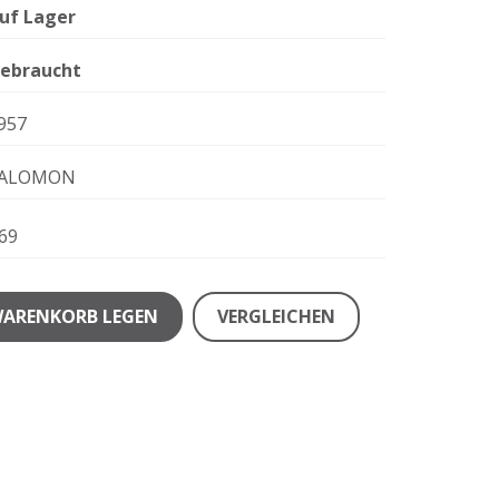
uf Lager
ebraucht
957
ALOMON
69
WARENKORB LEGEN
VERGLEICHEN