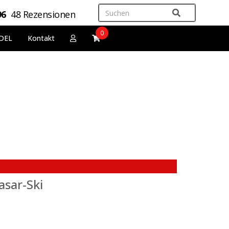
96
48 Rezensionen
0
DEL
Kontakt
sar-Ski