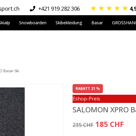
★
★
★
★
★
port.ch
+421 919 282 306
4,
Skialp
Snowboarden
Skibekleidung
Basar
GROSSHAN
 Basar-Ski
RABATT 21 %
Eshop-Preis
SALOMON XPRO Ba
185 CHF
235 CHF