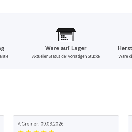
ng
Ware auf Lager
Herst
antie
Aktueller Status der vorrätigen Stücke
Ware di
A.Greiner, 09.03.2026
★
★
★
★
★