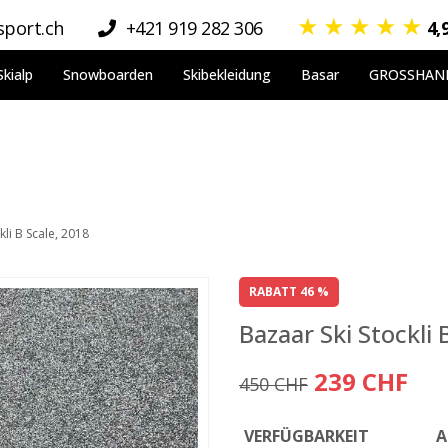
★
★
★
★
★
port.ch
+421 919 282 306
4,
Skialp
Snowboarden
Skibekleidung
Basar
GROSSHAN
kli B Scale, 2018
RABATT 46 %
Bazaar Ski Stockli 
239 CHF
450 CHF
VERFÜGBARKEIT
A