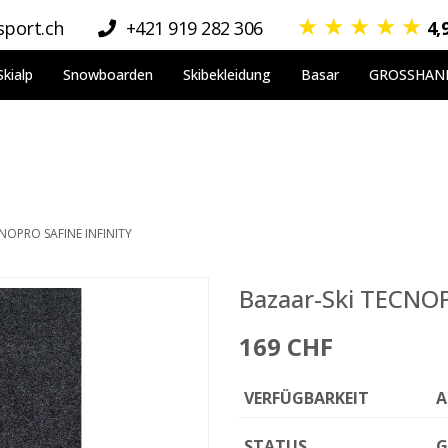
★
★
★
★
★
port.ch
+421 919 282 306
4,
Skialp
Snowboarden
Skibekleidung
Basar
GROSSHAN
CNOPRO SAFINE INFINITY
Bazaar-Ski TECNO
169 CHF
VERFÜGBARKEIT
A
STATUS
G