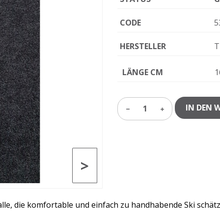
CODE
5
HERSTELLER
T
LÄNGE CM
1
IN DEN 
1
>
alle, die komfortable und einfach zu handhabende Ski schätz