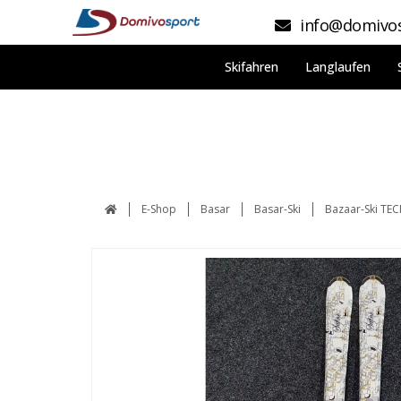
info@domivos
Skifahren
Langlaufen
E-Shop
Basar
Basar-Ski
Bazaar-Ski TE