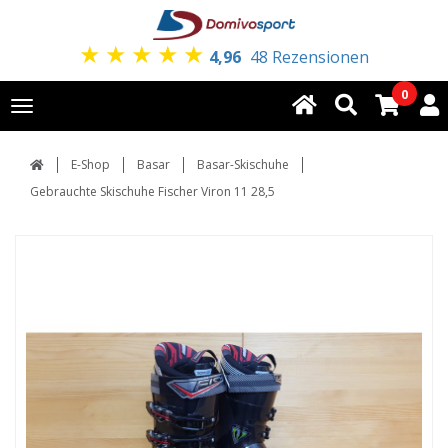
★
★
★
★
★
4,96
48 Rezensionen
0
Toggle
navigation
E-Shop
Basar
Basar-Skischuhe
Gebrauchte Skischuhe Fischer Viron 11 28,5