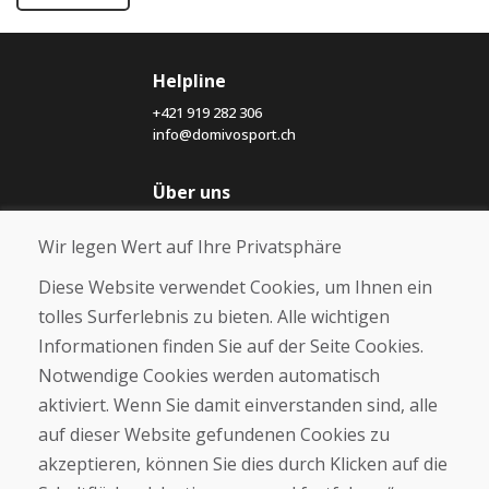
Helpline
+421 919 282 306
info@domivosport.ch
Über uns
Blog
Wir legen Wert auf Ihre Privatsphäre
Über uns
Geschäft
Diese Website verwendet Cookies, um Ihnen ein
Kontakt
tolles Surferlebnis zu bieten. Alle wichtigen
Informationen finden Sie auf der Seite Cookies.
Kaufen
Notwendige Cookies werden automatisch
E-Shop
Geschäftsbedingungen
aktiviert. Wenn Sie damit einverstanden sind, alle
Transport
auf dieser Website gefundenen Cookies zu
Zahlung
akzeptieren, können Sie dies durch Klicken auf die
Beschwerde
Rückgabe und Umtausch von Waren