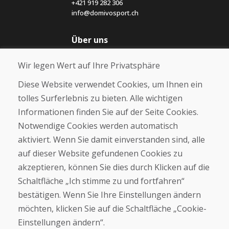
+421 919 282 306
info@domivosport.ch
Über uns
Blog
Wir legen Wert auf Ihre Privatsphäre
Über uns
Geschäft
Diese Website verwendet Cookies, um Ihnen ein
Kontakt
tolles Surferlebnis zu bieten. Alle wichtigen
Informationen finden Sie auf der Seite Cookies.
Kaufen
Notwendige Cookies werden automatisch
E-Shop
Geschäftsbedingungen
aktiviert. Wenn Sie damit einverstanden sind, alle
Transport
auf dieser Website gefundenen Cookies zu
Zahlung
akzeptieren, können Sie dies durch Klicken auf die
Beschwerde
Rückgabe und Umtausch von Waren
Schaltfläche „Ich stimme zu und fortfahren“
Schutz personenbezogener Daten
bestätigen. Wenn Sie Ihre Einstellungen ändern
Cookies
möchten, klicken Sie auf die Schaltfläche „Cookie-
Einstellungen ändern“.