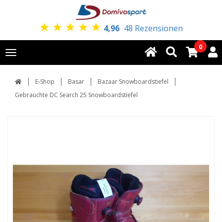
★
★
★
★
★
4,96
48 Rezensionen
0
Toggle
navigation
E-Shop
Basar
Bazaar Snowboardstiefel
Gebrauchte DC Search 25 Snowboardstiefel