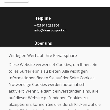
Helpline
+421 919 282 306
info@domivosport.ch
Über uns
Blog
Wir legen Wert auf Ihre Privatsphäre
Über uns
Geschäft
Diese Website verwendet Cookies, um Ihnen ein
Kontakt
tolles Surferlebnis zu bieten. Alle wichtigen
Informationen finden Sie auf der Seite Cookies.
Kaufen
Notwendige Cookies werden automatisch
E-Shop
Geschäftsbedingungen
aktiviert. Wenn Sie damit einverstanden sind, alle
Transport
auf dieser Website gefundenen Cookies zu
Zahlung
akzeptieren, können Sie dies durch Klicken auf die
Beschwerde
Rückgabe und Umtausch von Waren