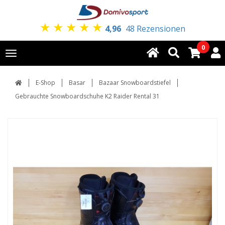
★
★
★
★
★
4,96
48 Rezensionen
0
Toggle
navigation
E-Shop
Basar
Bazaar Snowboardstiefel
Gebrauchte Snowboardschuhe K2 Raider Rental 31