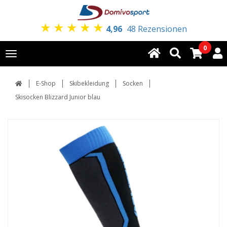
★
★
★
★
★
4,96
48 Rezensionen
0
Toggle
navigation
E-Shop
Skibekleidung
Socken
Skisocken Blizzard Junior blau