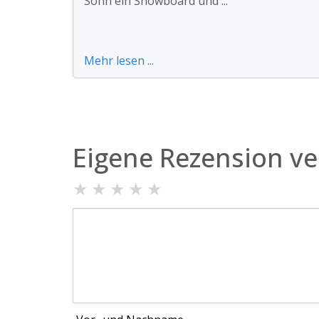
Sohn ein Snowboard und ...
Mehr lesen ...
Eigene Rezension ve
★
★
★
★
★