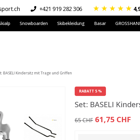
★
★
★
★
★
port.ch
+421 919 282 306
4,
Skialp
Snowboarden
Skibekleidung
Basar
GROSSHAN
t: BASELI Kindersitz mit Trage und Griffen
RABATT 5 %
Set: BASELI Kinder
61,75 CHF
65 CHF