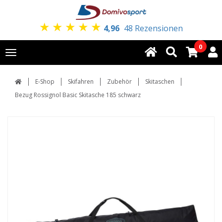
★
★
★
★
★
4,96
48 Rezensionen
0
Toggle
navigation
E-Shop
Skifahren
Zubehör
Skitaschen
Bezug Rossignol Basic Skitasche 185 schwarz