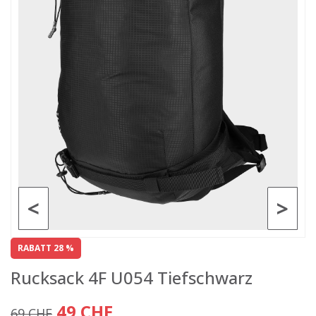
<
>
RABATT 28 %
Rucksack 4F U054 Tiefschwarz
49 CHF
69 CHF