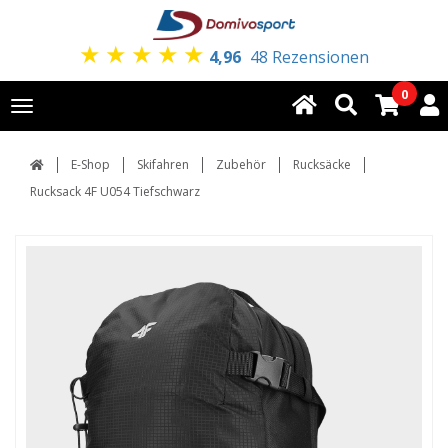
★
★
★
★
★
4,96
48 Rezensionen
0
Toggle
navigation
E-Shop
Skifahren
Zubehör
Rucksäcke
Rucksack 4F U054 Tiefschwarz