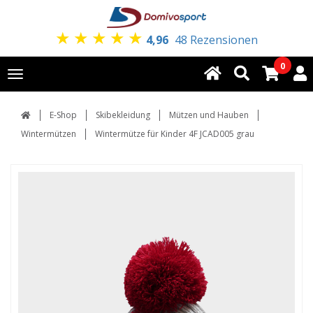
★
★
★
★
★
4,96
48 Rezensionen
0
Toggle
navigation
E-Shop
Skibekleidung
Mützen und Hauben
Wintermützen
Wintermütze für Kinder 4F JCAD005 grau