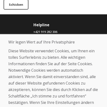
Schicken
Helpline
+421 919 282 306
info@domivosport.ch
Wir legen Wert auf Ihre Privatsphäre
Über uns
Diese Website verwendet Cookies, um Ihnen ein
Blog
tolles Surferlebnis zu bieten. Alle wichtigen
Über uns
Informationen finden Sie auf der Seite Cookies.
Geschäft
Notwendige Cookies werden automatisch
Kontakt
aktiviert. Wenn Sie damit einverstanden sind, alle
auf dieser Website gefundenen Cookies zu
Kaufen
akzeptieren, können Sie dies durch Klicken auf die
E-Shop
Geschäftsbedingungen
Schaltfläche „Ich stimme zu und fortfahren“
Transport
bestätigen. Wenn Sie Ihre Einstellungen ändern
Zahlung