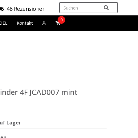
96
48 Rezensionen
0
DEL
Kontakt
inder 4F JCAD007 mint
uf Lager
eu