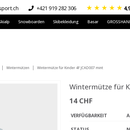
★
★
★
★
★
port.ch
+421 919 282 306
4,
Skialp
Snowboarden
Skibekleidung
Basar
GROSSHAN
Wintermützen
Wintermütze für Kinder 4F JCAD007 mint
Wintermütze für K
14 CHF
VERFÜGBARKEIT
A
STATUS
N