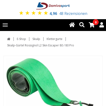
★
★
★
★
★
4,96
48 Rezensionen
0
Toggle
navigation
E-Shop
Skialp
Klettergurte
Skialp-Gürtel Rossignol L2 Skin Escaper 80 / 80 Pro