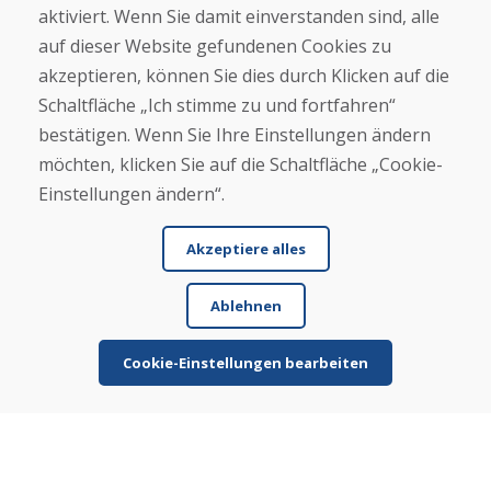
E-Mail
aktiviert. Wenn Sie damit einverstanden sind, alle
auf dieser Website gefundenen Cookies zu
akzeptieren, können Sie dies durch Klicken auf die
Schaltfläche „Ich stimme zu und fortfahren“
Schicken
bestätigen. Wenn Sie Ihre Einstellungen ändern
möchten, klicken Sie auf die Schaltfläche „Cookie-
Einstellungen ändern“.
Helpline
+421 919 282 306
Akzeptiere alles
info@domivosport.ch
Ablehnen
Über uns
Blog
Cookie-Einstellungen bearbeiten
Über uns
Geschäft
Kontakt
Kaufen