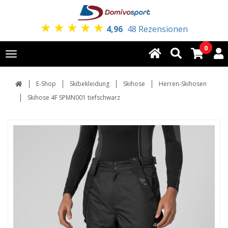
★
★
★
★
★
4,96
48 Rezensionen
0
Toggle
navigation
E-Shop
Skibekleidung
Skihose
Herren-Skihosen
Skihose 4F SPMN001 tiefschwarz