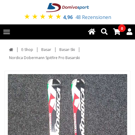
★
★
★
★
★
4,96
48 Rezensionen
0
Toggle
navigation
E-Shop
Basar
Basar-Ski
Nordica Dobermann Spitfire Pro Basarski