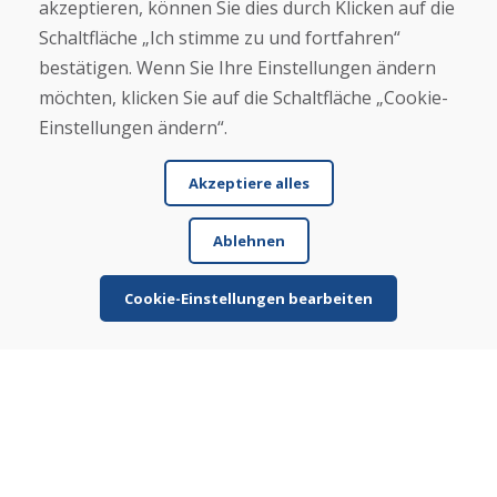
akzeptieren, können Sie dies durch Klicken auf die
Über uns
Schaltfläche „Ich stimme zu und fortfahren“
Blog
bestätigen. Wenn Sie Ihre Einstellungen ändern
Über uns
Geschäft
möchten, klicken Sie auf die Schaltfläche „Cookie-
Kontakt
Einstellungen ändern“.
Kaufen
Akzeptiere alles
E-Shop
Geschäftsbedingungen
Ablehnen
Transport
Zahlung
Beschwerde
Cookie-Einstellungen bearbeiten
Rückgabe und Umtausch von Waren
Schutz personenbezogener Daten
Cookies