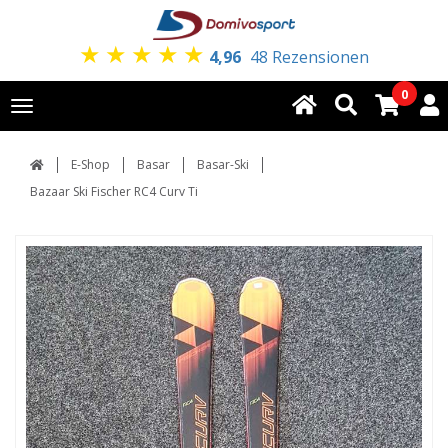
★
★
★
★
★
4,96
48 Rezensionen
0
Toggle
navigation
E-Shop
Basar
Basar-Ski
Bazaar Ski Fischer RC4 Curv Ti