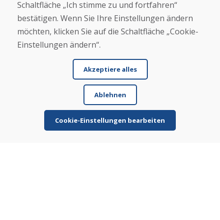
Schaltfläche „Ich stimme zu und fortfahren“
Blog
bestätigen. Wenn Sie Ihre Einstellungen ändern
Über uns
Geschäft
möchten, klicken Sie auf die Schaltfläche „Cookie-
Kontakt
Einstellungen ändern“.
Kaufen
Akzeptiere alles
E-Shop
Geschäftsbedingungen
Ablehnen
Transport
Zahlung
Beschwerde
Cookie-Einstellungen bearbeiten
Rückgabe und Umtausch von Waren
Schutz personenbezogener Daten
Cookies