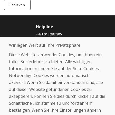
Schicken
Helpline
+421 919 282 306
info@domivosport.ch
Wir legen Wert auf Ihre Privatsphäre
Über uns
Diese Website verwendet Cookies, um Ihnen ein
Blog
tolles Surferlebnis zu bieten. Alle wichtigen
Über uns
Informationen finden Sie auf der Seite Cookies.
Geschäft
Notwendige Cookies werden automatisch
Kontakt
aktiviert. Wenn Sie damit einverstanden sind, alle
auf dieser Website gefundenen Cookies zu
Kaufen
akzeptieren, können Sie dies durch Klicken auf die
E-Shop
Geschäftsbedingungen
Schaltfläche „Ich stimme zu und fortfahren“
Transport
bestätigen. Wenn Sie Ihre Einstellungen ändern
Zahlung