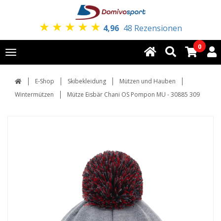
★
★
★
★
★
4,96
48 Rezensionen
0
Toggle
navigation
E-Shop
Skibekleidung
Mützen und Hauben
Wintermützen
Mütze Eisbär Chani OS Pompon MU - 30885 309