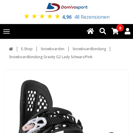
★
★
★
★
★
4,96
48 Rezensionen
0
Toggle
navigation
E-Shop
Snowboarden
Snowboardbindung
Snowboardbindung Gravity G2 Lady Schwarz/Pink