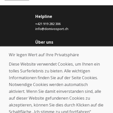
Helpline
+421 919 282 306
info@domivosport.ch
Über uns
Blog
Wir legen Wert auf Ihre Privatsphäre
Über uns
Geschäft
Diese Website verwendet Cookies, um Ihnen ein
Kontakt
tolles Surferlebnis zu bieten. Alle wichtigen
Informationen finden Sie auf der Seite Cookies.
Kaufen
Notwendige Cookies werden automatisch
E-Shop
Geschäftsbedingungen
aktiviert. Wenn Sie damit einverstanden sind, alle
Transport
auf dieser Website gefundenen Cookies zu
Zahlung
akzeptieren, können Sie dies durch Klicken auf die
Beschwerde
Rückgabe und Umtausch von Waren
Schaltfläche „Ich stimme zu und fortfahren“