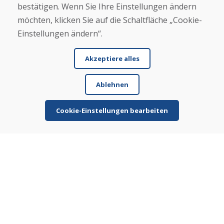
bestätigen. Wenn Sie Ihre Einstellungen ändern
möchten, klicken Sie auf die Schaltfläche „Cookie-
E-Mail
Einstellungen ändern“.
Akzeptiere alles
Schicken
Ablehnen
Cookie-Einstellungen bearbeiten
Helpline
+421 919 282 306
info@domivosport.ch
Über uns
Blog
Über uns
Geschäft
Kontakt