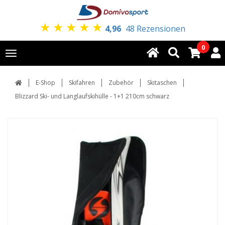
★
★
★
★
★
4,96
48 Rezensionen
0
Toggle
navigation
E-Shop
Skifahren
Zubehör
Skitaschen
Blizzard Ski- und Langlaufskihülle - 1+1 210cm schwarz