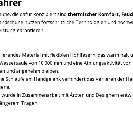
ahrer
uhe, die dafür konzipiert sind
thermischer Komfort, Feuc
andschuhe nutzen fortschrittliche Technologien und hochwer
istung garantieren.
rendes Material mit flexiblen Hohlfasern, das warm hält und
 Wassersäule von 10.000 mm und eine Atmungsaktivität von 6
cken und angenehm bleiben.
che Schlaufe am Handgelenk verhindert das Verlieren der H
sene.
 wurde in Zusammenarbeit mit Ärzten und Designern entwick
längerem Tragen.