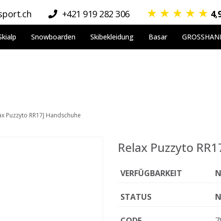
★
★
★
★
★
port.ch
+421 919 282 306
4,
Skialp
Snowboarden
Skibekleidung
Basar
GROSSHAN
ax Puzzyto RR17J Handschuhe
Relax Puzzyto RR
VERFÜGBARKEIT
N
STATUS
N
CODE
7