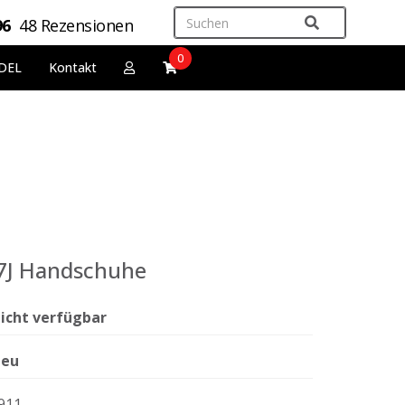
96
48 Rezensionen
0
DEL
Kontakt
17J Handschuhe
icht verfügbar
eu
911