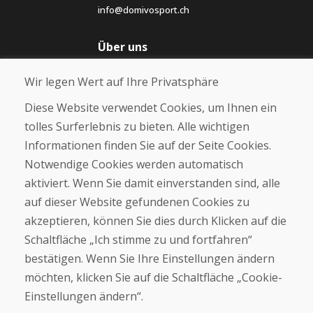
info@domivosport.ch
Über uns
Blog
Wir legen Wert auf Ihre Privatsphäre
Über uns
Geschäft
Diese Website verwendet Cookies, um Ihnen ein
Kontakt
tolles Surferlebnis zu bieten. Alle wichtigen
Informationen finden Sie auf der Seite Cookies.
Kaufen
Notwendige Cookies werden automatisch
E-Shop
Geschäftsbedingungen
aktiviert. Wenn Sie damit einverstanden sind, alle
Transport
auf dieser Website gefundenen Cookies zu
Zahlung
akzeptieren, können Sie dies durch Klicken auf die
Beschwerde
Rückgabe und Umtausch von Waren
Schaltfläche „Ich stimme zu und fortfahren“
Schutz personenbezogener Daten
bestätigen. Wenn Sie Ihre Einstellungen ändern
Cookies
möchten, klicken Sie auf die Schaltfläche „Cookie-
Einstellungen ändern“.