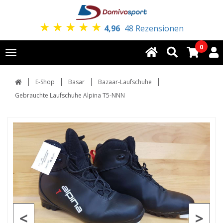
★
★
★
★
★
4,96
48 Rezensionen
0
Toggle
navigation
E-Shop
Basar
Bazaar-Laufschuhe
Gebrauchte Laufschuhe Alpina T5-NNN
<
>