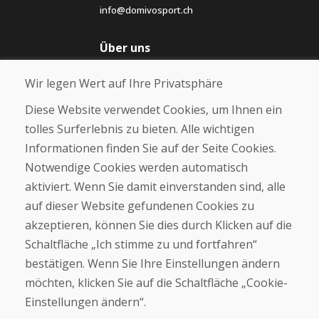
info@domivosport.ch
Über uns
Blog
Wir legen Wert auf Ihre Privatsphäre
Über uns
Geschäft
Diese Website verwendet Cookies, um Ihnen ein
Kontakt
tolles Surferlebnis zu bieten. Alle wichtigen
Informationen finden Sie auf der Seite Cookies.
Kaufen
Notwendige Cookies werden automatisch
E-Shop
Geschäftsbedingungen
aktiviert. Wenn Sie damit einverstanden sind, alle
Transport
auf dieser Website gefundenen Cookies zu
Zahlung
akzeptieren, können Sie dies durch Klicken auf die
Beschwerde
Rückgabe und Umtausch von Waren
Schaltfläche „Ich stimme zu und fortfahren“
Schutz personenbezogener Daten
bestätigen. Wenn Sie Ihre Einstellungen ändern
Cookies
möchten, klicken Sie auf die Schaltfläche „Cookie-
Einstellungen ändern“.