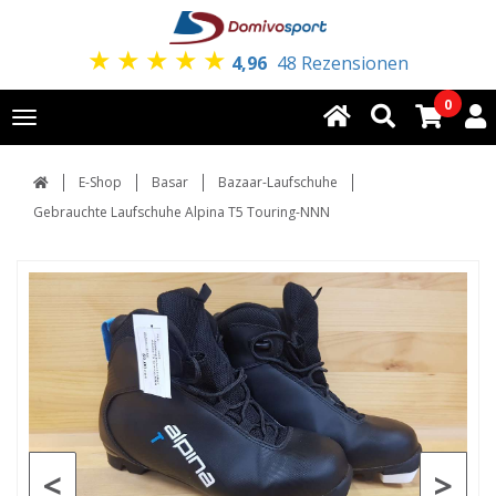
★
★
★
★
★
4,96
48 Rezensionen
0
Toggle
navigation
E-Shop
Basar
Bazaar-Laufschuhe
Gebrauchte Laufschuhe Alpina T5 Touring-NNN
<
>