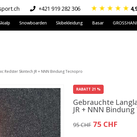
★
★
★
★
★
port.ch
+421 919 282 306
4,
Skialp
Snowboarden
Skibekleidung
Basar
GROSSHAN
ic Redster Skintech JR + NNN Bindung Tecnopro
RABATT 21 %
Gebrauchte Langla
JR + NNN Bindung
75 CHF
95 CHF