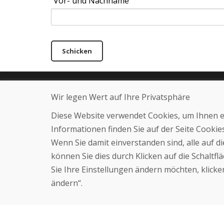
Vor- und Nachname
Schicken
Helpline
Über uns
Wir legen Wert auf Ihre Privatsphäre
+421 919 282 306
Blog
Diese Website verwendet Cookies, um Ihnen ein
info@domivosport.ch
Über uns
Geschäft
Informationen finden Sie auf der Seite Cooki
Kontakt
Wenn Sie damit einverstanden sind, alle auf 
können Sie dies durch Klicken auf die Schaltf
Sie Ihre Einstellungen ändern möchten, klicken
ändern“.