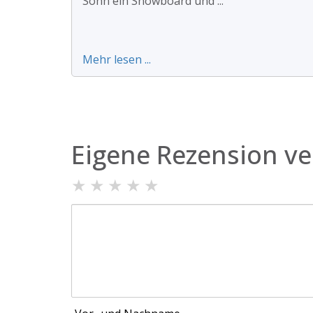
Sohn ein Snowboard und ...
Mehr lesen ...
Eigene Rezension ve
★
★
★
★
★